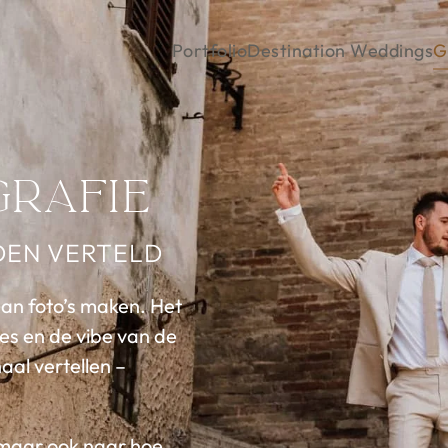
Portfolio
Destination Weddings
G
rafie
LDEN VERTELD
an foto’s maken. Het
es en de vibe van de
aal vertellen –
, maar ook naar hoe