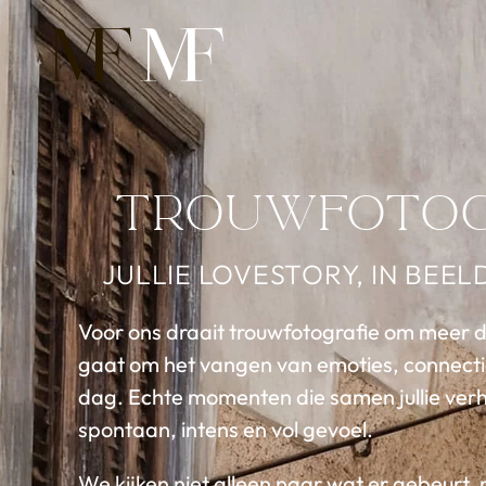
Overslaan en naar de inhoud gaan
Trouwfotog
JULLIE LOVESTORY, IN BEE
Voor ons draait trouwfotografie om meer d
gaat om het vangen van emoties, connecti
dag. Echte momenten die samen jullie verh
spontaan, intens en vol gevoel.
We kijken niet alleen naar wat er gebeurt