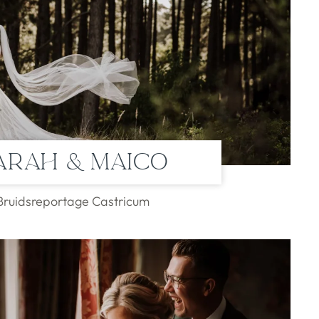
arah & Maico
Bruidsreportage Castricum