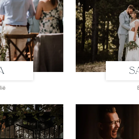
a
S
lië