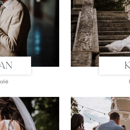
can
alië