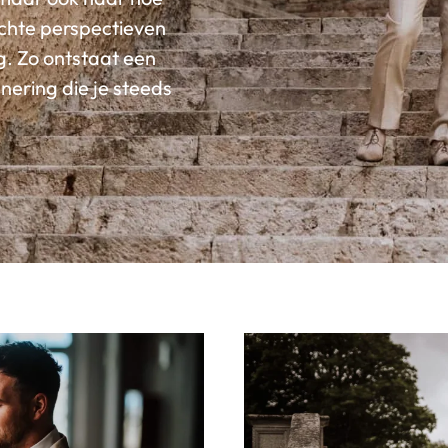
achte perspectieven
g. Zo ontstaat een
nnering die je steeds