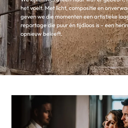
het voelt. Met licht, compositie en onverw
geven we die momenten een artistieke laa
reportage die puur én tijdloos is – een heri
opnieuw beleeft.