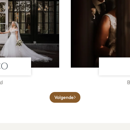
co
nd
B
Volgende