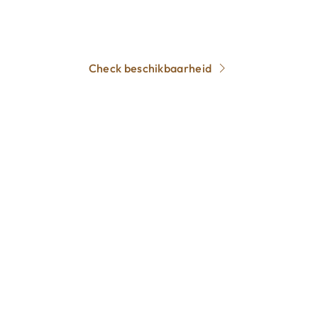
dat de populaire trouwmaanden snel zijn
volgeboekt.
Check beschikbaarheid