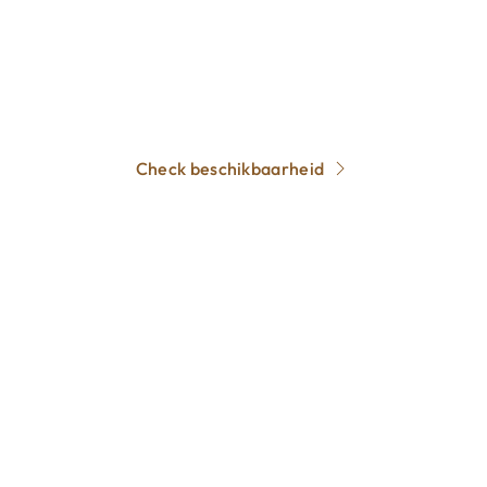
beschikbaar zijn op jullie trouwdag? Neem dan
gerust contact met ons op. Houd er rekening mee
dat de populaire trouwmaanden snel zijn
volgeboekt.
Check beschikbaarheid