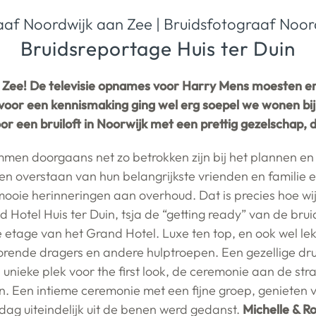
aaf
Noordwijk aan Zee
|
Bruidsfotograaf
Noor
Bruidsreportage Huis ter Duin
n Zee! De televisie opnames voor Harry Mens moesten er 
 voor een kennismaking ging wel erg soepel we wonen bij
r een bruiloft in Noorwijk met een prettig gezelschap, 
ommen doorgaans net zo betrokken zijn bij het plannen en
en overstaan van hun belangrijkste vrienden en familie e
 mooie herinneringen aan overhoud. Dat is precies hoe wi
nd Hotel Huis ter Duin, tsja de “getting ready” van de b
e etage van het Grand Hotel. Luxe ten top, en ook wel l
 horende dragers en andere hulptroepen. Een gezellige dr
en unieke plek voor the first look, de ceremonie aan de s
Een intieme ceremonie met een fijne groep, genieten v
dag uiteindelijk uit de benen werd gedanst.
Michelle & R