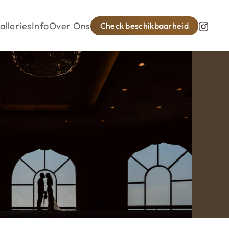
alleries
Info
Over Ons
Check beschikbaarheid