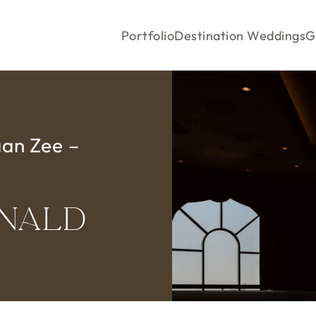
Portfolio
Destination Weddings
G
aan Zee –
onald