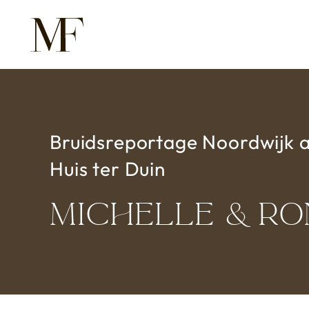
Overslaan en naar de inhoud gaan
Bruidsreportage
Noordwijk 
Huis ter Duin
Michelle & R