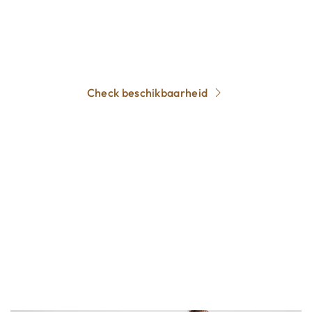
gerust contact met ons op. Houd er rekening mee
dat de populaire trouwmaanden snel zijn
volgeboekt.
Check beschikbaarheid