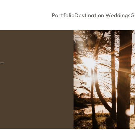
Portfolio
Destination Weddings
G
 –