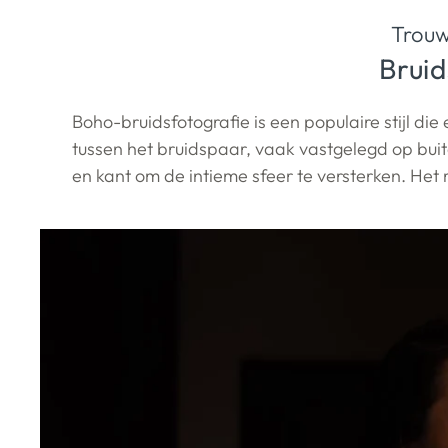
Trou
Brui
Boho-bruidsfotografie is een populaire stijl d
tussen het bruidspaar, vaak vastgelegd op buit
en kant om de intieme sfeer te versterken. Het r